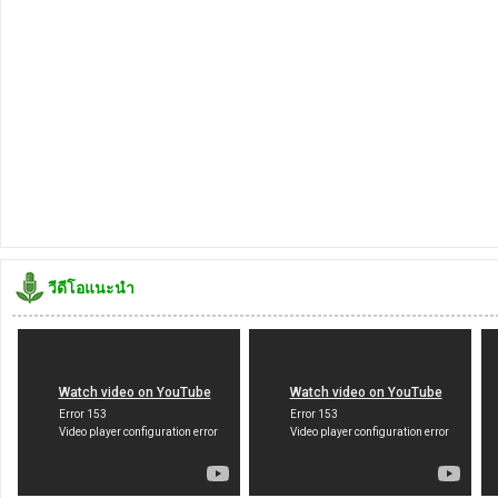
วีดีโอแนะนำ